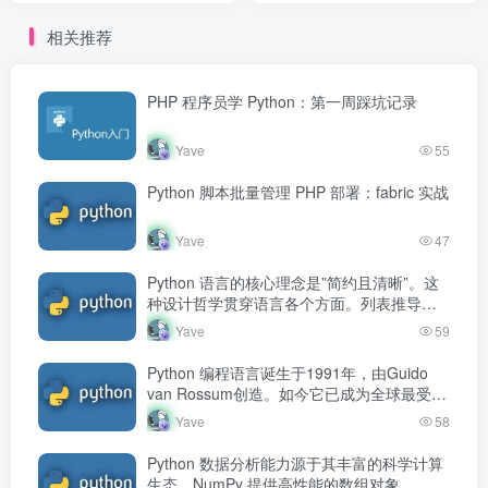
相关推荐
PHP 程序员学 Python：第一周踩坑记录
Yave
55
Python 脚本批量管理 PHP 部署：fabric 实战
Yave
47
Python 语言的核心理念是”简约且清晰”。这
种设计哲学贯穿语言各个方面。列表推导式
用一行代码完成循环和转换，生成器表达式
Yave
59
按需产生数据，lambda 表…
Python 编程语言诞生于1991年，由Guido
van Rossum创造。如今它已成为全球最受欢
迎的编程语言之一，在数据分析、人工智
Yave
58
能、Web开发、…
Python 数据分析能力源于其丰富的科学计算
生态。NumPy 提供高性能的数组对象，