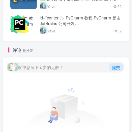
pandas 建立在 NumPy 之上，擅长处理表格
Yave
50
数据。Matpl…
id=”content”> PyCharm 教程 PyCharm 是由
PyCharm 教
JetBrains 公司开发…
程 PyCharm
是由
Yave
52
JetBrains 公
司开发...-
Yave520-专业
评论
抢沙发
开发者社区"
class="lazyload
fit-cover
欢迎您留下宝贵的见解！
提交
radius8">