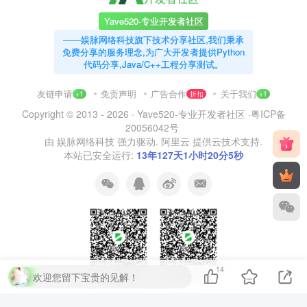
Yave520-专业开发者社区
——娱脉网络科技旗下技术分享社区,我们秉承
免费分享的服务理念,为广大开发者提供Python
代码分享,Java/C++工程分享测试。
友链申请
免责声明
广告合作
关于我们
+1
折扣
+1
Copyright © 2013 - 2026 ·
Yave520-专业开发者社区
·
粤ICP备
20056042号
由
娱脉网络科技
强力驱动.
阿里云
提供云技术支持.
本站已安全运行:
13年127天1小时20分6秒
14
欢迎您留下宝贵的见解！
扫码加QQ群
扫码加微信