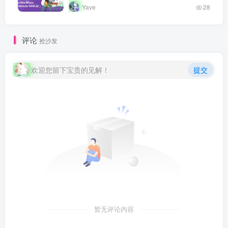
出人工智能概念，此后经历多次发展高潮和
Yave
28
低谷，如今深度学习技术将 AI 推…
评论
抢沙发
欢迎您留下宝贵的见解！
提交
暂无评论内容