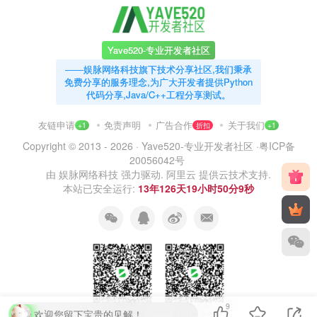
Yave520-专业开发者社区
——娱脉网络科技旗下技术分享社区,我们秉承
免费分享的服务理念,为广大开发者提供Python
代码分享,Java/C++工程分享测试。
友链申请
免责声明
广告合作
关于我们
+1
折扣
+1
Copyright © 2013 - 2026 ·
Yave520-专业开发者社区
·
粤ICP备
20056042号
由
娱脉网络科技
强力驱动.
阿里云
提供云技术支持.
本站已安全运行:
13年126天19小时50分10秒
9
欢迎您留下宝贵的见解！
扫码加QQ群
扫码加微信