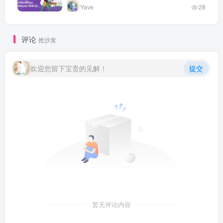
出人工智能概念，此后经历多次发展高潮和
Yave
28
低谷，如今深度学习技术将 AI 推…
评论
抢沙发
欢迎您留下宝贵的见解！
提交
暂无评论内容