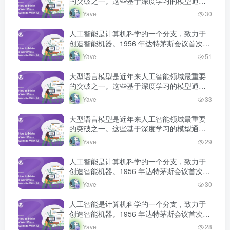
的突破之一。这些基于深度学习的模型通过
海量文本数据的预训练，获得了强大的语言
Yave
30
理解和生成能力，正在深刻改变人机交互的
方式。
人工智能是计算机科学的一个分支，致力于
创造智能机器。1956 年达特茅斯会议首次提
出人工智能概念，此后经历多次发展高潮和
Yave
51
低谷，如今深度学习技术将 AI 推…
大型语言模型是近年来人工智能领域最重要
的突破之一。这些基于深度学习的模型通过
海量文本数据的预训练，获得了强大的语言
Yave
33
理解和生成能力，正在深刻改变人机交互的
方式。
大型语言模型是近年来人工智能领域最重要
的突破之一。这些基于深度学习的模型通过
海量文本数据的预训练，获得了强大的语言
Yave
29
理解和生成能力，正在深刻改变人机交互的
方式。
人工智能是计算机科学的一个分支，致力于
创造智能机器。1956 年达特茅斯会议首次提
出人工智能概念，此后经历多次发展高潮和
Yave
30
低谷，如今深度学习技术将 AI 推…
人工智能是计算机科学的一个分支，致力于
创造智能机器。1956 年达特茅斯会议首次提
出人工智能概念，此后经历多次发展高潮和
Yave
28