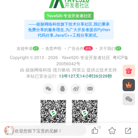
Yave520-专业开发者社区
——娱脉网络科技旗下技术分享社区,我们秉承
免费分享的服务理念,为广大开发者提供Python
代码分享,Java/C++工程分享测试。
友链申请
免责声明
广告合作
关于我们
+1
折扣
+1
Copyright © 2013 - 2026 ·
Yave520-专业开发者社区
·
粤ICP备
20056042号
由
娱脉网络科技
强力驱动.
阿里云
提供云技术支持.
本站已安全运行:
13年127天14小时26分30秒
13
欢迎您留下宝贵的见解！
扫码加QQ群
扫码加微信