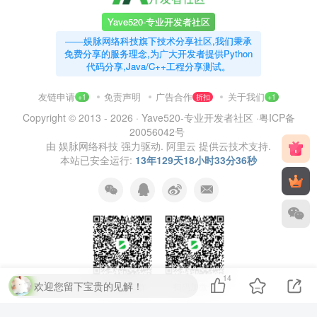
Yave520-专业开发者社区
——娱脉网络科技旗下技术分享社区,我们秉承
免费分享的服务理念,为广大开发者提供Python
代码分享,Java/C++工程分享测试。
友链申请
免责声明
广告合作
关于我们
+1
折扣
+1
Copyright © 2013 - 2026 ·
Yave520-专业开发者社区
·
粤ICP备
20056042号
由
娱脉网络科技
强力驱动.
阿里云
提供云技术支持.
本站已安全运行:
13年129天18小时33分37秒
14
欢迎您留下宝贵的见解！
扫码加QQ群
扫码加微信