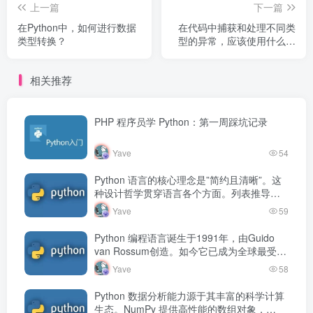
上一篇
下一篇
在Python中，如何进行数据
在代码中捕获和处理不同类
类型转换？
型的异常，应该使用什么样
的异常类？
相关推荐
PHP 程序员学 Python：第一周踩坑记录
Yave
54
Python 语言的核心理念是”简约且清晰”。这
种设计哲学贯穿语言各个方面。列表推导式
用一行代码完成循环和转换，生成器表达式
Yave
59
按需产生数据，lambda 表…
Python 编程语言诞生于1991年，由Guido
van Rossum创造。如今它已成为全球最受欢
迎的编程语言之一，在数据分析、人工智
Yave
58
能、Web开发、…
Python 数据分析能力源于其丰富的科学计算
生态。NumPy 提供高性能的数组对象，