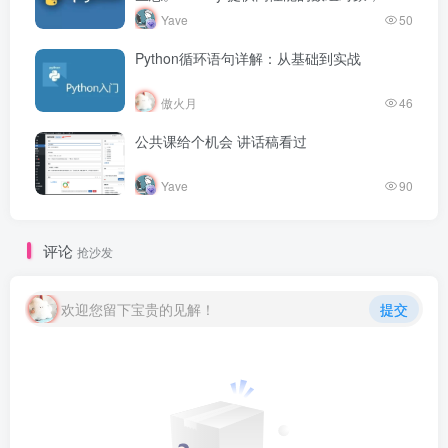
pandas 建立在 NumPy 之上，擅长处理表格
Yave
50
数据。Matpl…
Python循环语句详解：从基础到实战
傲火月
46
公共课给个机会 讲话稿看过
Yave
90
评论
抢沙发
欢迎您留下宝贵的见解！
提交