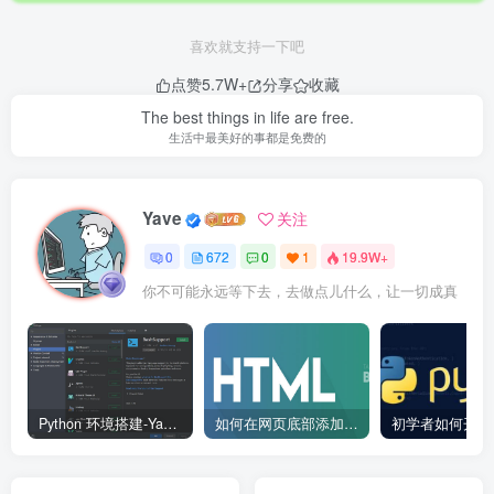
喜欢就支持一下吧
点赞
5.7W+
分享
收藏
The best things in life are free.
生活中最美好的事都是免费的
Yave
关注
0
672
0
1
19.9W+
你不可能永远等下去，去做点儿什么，让一切成真
Python 环境搭建-Yave520-专业开发者社区
如何在网页底部添加版权信息？