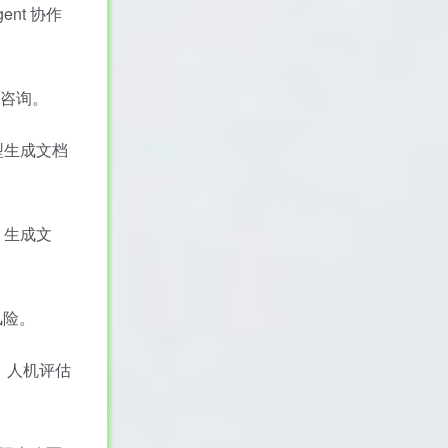
nt 协作
答咨询。
模型生成文档
T 生成文
风险。
。人机评估