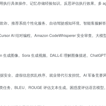
调用执行具体操作。记忆存储经验知识。反思评估执行效果。多 age
别欺诈。推荐系统个性化服务。自动驾驶感知环境。智能客服解
rsor AI 结对编程。Amazon CodeWhisperer 安全审查。大
fusion 生成图像。Sora 生成视频。DALL-E 理解图像描述。ChatGP
数据安全。虚假信息扰乱秩序。就业替代引发担忧。AI 军备竞赛
任务。BLEU、ROUGE 评估文本生成。困惑度评估语言模型