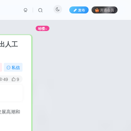
发布
开通会员
别错过哦！
哈喽~
出人工
私信
49
9
发展高潮和