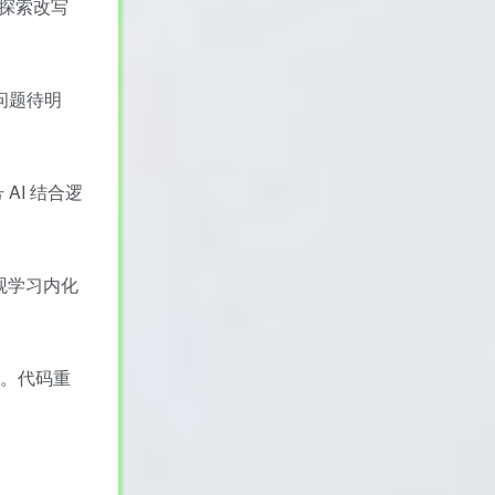
析探索改写
任问题待明
AI 结合逻
观学习内化
担。代码重