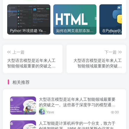
Python 环境搭建-Yave520-专业开发者社区
如何在网页底部添加版权信息？
上一篇
下一篇
大型语言模型是近年来人工
大型语言模型是近年来人工
智能领域最重要的突破之
智能领域最重要的突破之
一。这些基于深度学习的模
一。这些基于深度学习的模
型通过海量文本数据的预训
型通过海量文本数据的预训
相关推荐
练，获得了强大的语言理解
练，获得了强大的语言理解
和生成能力，正在深刻改变
和生成能力，正在深刻改变
人机交互的方式。
人机交互的方式。
大型语言模型是近年来人工智能领域最重要
的突破之一。这些基于深度学习的模型通过
海量文本数据的预训练，获得了强大的语言
Yave
30
理解和生成能力，正在深刻改变人机交互的
方式。
人工智能是计算机科学的一个分支，致力于
创造智能机器。1956 年达特茅斯会议首次提