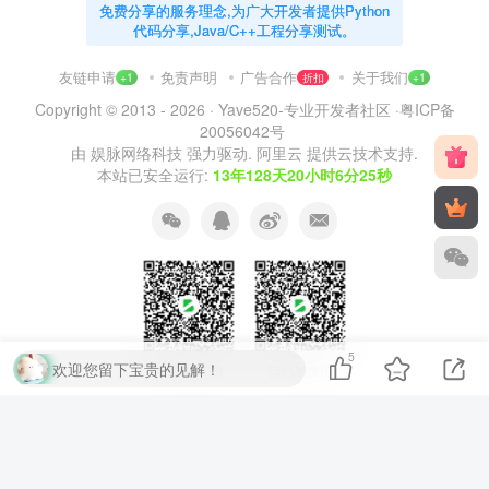
免费分享的服务理念,为广大开发者提供Python
代码分享,Java/C++工程分享测试。
友链申请
免责声明
广告合作
关于我们
+1
折扣
+1
Copyright © 2013 - 2026 ·
Yave520-专业开发者社区
·
粤ICP备
20056042号
由
娱脉网络科技
强力驱动.
阿里云
提供云技术支持.
本站已安全运行:
13年128天20小时6分25秒
5
欢迎您留下宝贵的见解！
扫码加QQ群
扫码加微信