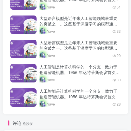
出人工智能概念，此后经历多次发展高潮和
Yave
51
低谷，如今深度学习技术将 AI 推…
大型语言模型是近年来人工智能领域最重要
的突破之一。这些基于深度学习的模型通过
海量文本数据的预训练，获得了强大的语言
Yave
33
理解和生成能力，正在深刻改变人机交互的
方式。
大型语言模型是近年来人工智能领域最重要
的突破之一。这些基于深度学习的模型通过
海量文本数据的预训练，获得了强大的语言
Yave
29
理解和生成能力，正在深刻改变人机交互的
方式。
人工智能是计算机科学的一个分支，致力于
创造智能机器。1956 年达特茅斯会议首次提
出人工智能概念，此后经历多次发展高潮和
Yave
30
低谷，如今深度学习技术将 AI 推…
人工智能是计算机科学的一个分支，致力于
创造智能机器。1956 年达特茅斯会议首次提
出人工智能概念，此后经历多次发展高潮和
Yave
28
低谷，如今深度学习技术将 AI 推…
评论
抢沙发