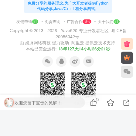
免费分享的服务理念,为广大开发者提供Python
代码分享,Java/C++工程分享测试。
友链申请
免责声明
广告合作
关于我们
+1
折扣
+1
Copyright © 2013 - 2026 ·
Yave520-专业开发者社区
·
粤ICP备
20056042号
由
娱脉网络科技
强力驱动.
阿里云
提供云技术支持.
本站已安全运行:
13年127天14小时26分21秒
12
欢迎您留下宝贵的见解！
扫码加QQ群
扫码加微信