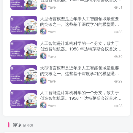
出人工智能概念，此后经历多次发展高潮和
Yave
51
低谷，如今深度学习技术将 AI 推…
大型语言模型是近年来人工智能领域最重要
的突破之一。这些基于深度学习的模型通过
海量文本数据的预训练，获得了强大的语言
Yave
33
理解和生成能力，正在深刻改变人机交互的
方式。
人工智能是计算机科学的一个分支，致力于
创造智能机器。1956 年达特茅斯会议首次提
出人工智能概念，此后经历多次发展高潮和
Yave
30
低谷，如今深度学习技术将 AI 推…
大型语言模型是近年来人工智能领域最重要
的突破之一。这些基于深度学习的模型通过
海量文本数据的预训练，获得了强大的语言
Yave
29
理解和生成能力，正在深刻改变人机交互的
方式。
人工智能是计算机科学的一个分支，致力于
创造智能机器。1956 年达特茅斯会议首次提
出人工智能概念，此后经历多次发展高潮和
Yave
28
低谷，如今深度学习技术将 AI 推…
评论
抢沙发