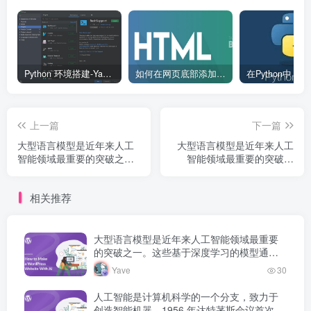
Python 环境搭建-Yave520-专业开发者社区
如何在网页底部添加版权信息？
上一篇
下一篇
大型语言模型是近年来人工
大型语言模型是近年来人工
智能领域最重要的突破之
智能领域最重要的突破之
一。这些基于深度学习的模
一。这些基于深度学习的模
型通过海量文本数据的预训
型通过海量文本数据的预训
相关推荐
练，获得了强大的语言理解
练，获得了强大的语言理解
和生成能力，正在深刻改变
和生成能力，正在深刻改变
人机交互的方式。
人机交互的方式。
大型语言模型是近年来人工智能领域最重要
的突破之一。这些基于深度学习的模型通过
海量文本数据的预训练，获得了强大的语言
Yave
30
理解和生成能力，正在深刻改变人机交互的
方式。
人工智能是计算机科学的一个分支，致力于
创造智能机器。1956 年达特茅斯会议首次提