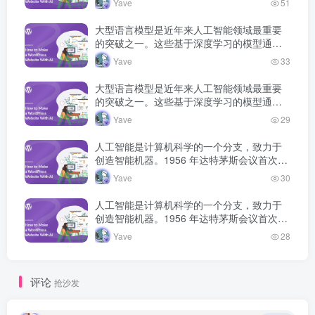
Yave
51
低谷，如今深度学习技术将 AI 推…
大型语言模型是近年来人工智能领域最重要
的突破之一。这些基于深度学习的模型通过
海量文本数据的预训练，获得了强大的语言
Yave
33
理解和生成能力，正在深刻改变人机交互的
方式。
大型语言模型是近年来人工智能领域最重要
的突破之一。这些基于深度学习的模型通过
海量文本数据的预训练，获得了强大的语言
Yave
29
理解和生成能力，正在深刻改变人机交互的
方式。
人工智能是计算机科学的一个分支，致力于
创造智能机器。1956 年达特茅斯会议首次提
出人工智能概念，此后经历多次发展高潮和
Yave
30
低谷，如今深度学习技术将 AI 推…
人工智能是计算机科学的一个分支，致力于
创造智能机器。1956 年达特茅斯会议首次提
出人工智能概念，此后经历多次发展高潮和
Yave
28
低谷，如今深度学习技术将 AI 推…
评论
抢沙发