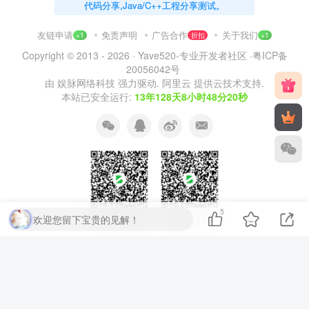
代码分享,Java/C++工程分享测试。
友链申请
免责声明
广告合作
关于我们
+1
折扣
+1
Copyright © 2013 - 2026 ·
Yave520-专业开发者社区
·
粤ICP备
20056042号
由
娱脉网络科技
强力驱动.
阿里云
提供云技术支持.
本站已安全运行:
13年128天8小时48分21秒
5
欢迎您留下宝贵的见解！
扫码加QQ群
扫码加微信