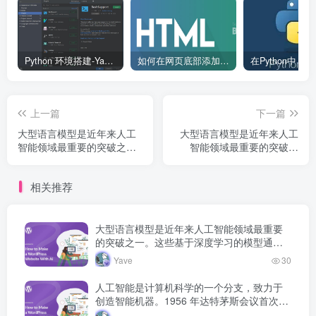
Python 环境搭建-Yave520-专业开发者社区
如何在网页底部添加版权信息？
上一篇
下一篇
大型语言模型是近年来人工
大型语言模型是近年来人工
智能领域最重要的突破之
智能领域最重要的突破之
一。这些基于深度学习的模
一。这些基于深度学习的模
型通过海量文本数据的预训
型通过海量文本数据的预训
相关推荐
练，获得了强大的语言理解
练，获得了强大的语言理解
和生成能力，正在深刻改变
和生成能力，正在深刻改变
人机交互的方式。
人机交互的方式。
大型语言模型是近年来人工智能领域最重要
的突破之一。这些基于深度学习的模型通过
海量文本数据的预训练，获得了强大的语言
Yave
30
理解和生成能力，正在深刻改变人机交互的
方式。
人工智能是计算机科学的一个分支，致力于
创造智能机器。1956 年达特茅斯会议首次提
出人工智能概念，此后经历多次发展高潮和